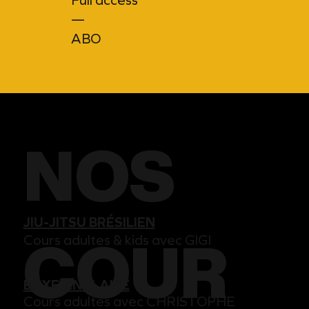
Full access
—
ABO
NOS
JIU-JITSU BRÉSILIEN
Cours adultes & kids avec GIGI
COUR
BOXE ANGLAISE
Cours adultes avec CHRISTOPHE