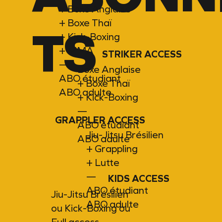
+ Boxe Anglaise
+ Boxe Thaï
TS
+ Kick-Boxing
+ MMA
STRIKER ACCESS
—
Boxe Anglaise
ABO étudiant
+ Boxe Thaï
ABO adulte
+ Kick-Boxing
—
GRAPPLER ACCESS
ABO étudiant
Jiu-Jitsu Brésilien
ABO adulte
+ Grappling
+ Lutte
—
KIDS ACCESS
ABO étudiant
Jiu-Jitsu Brésilien
ABO adulte
ou Kick-Boxing ou