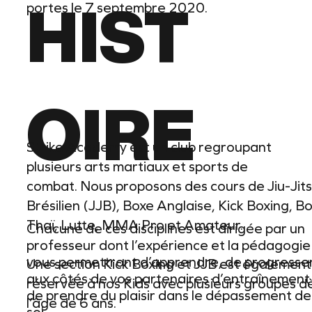
portes le 7 septembre 2020.
HIST
OIRE
Strike Academy est un club regroupant
plusieurs arts martiaux et sports de
combat. Nous proposons des cours de Jiu-Jit
Brésilien (JJB), Boxe Anglaise, Kick Boxing, B
Thaï, Lutte, MMA Pro et Amateur.
Chacune de ces disciplines est dirigée par un
professeur dont l’expérience et la pédagogie
vous permettront d’apprendre, de progresse
Une section Kick Boxing et JJB est également
aux côtés de vos partenaires d’entraînement
réservée à nos Kids avec plusieurs groupes d
de prendre du plaisir dans le dépassement de
l’âge de 6 ans.
soi.