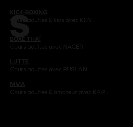
KICK-BOXING
S
Cours adultes & kids avec KEN
BOXE THAÏ
Cours adultes avec NACER
LUTTE
Cours adultes avec RUSLAN
MMA
Cours adultes & amateur avec KARL